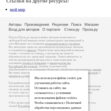
Ссылки на другие ресурсы:
мой мир
Авторы
Произведения
Рецензии
Поиск
Магазин
Вход для авторов
О портале
Стихи.ру
Проза.ру
Портал Проза.ру предоставляет авторам возможность
свободной публикации своих литературных произведений в
сети Интернет на основании
пользовательского договора
.
Все авторские права на произведения принадлежат авторам
и охраняются
законом
. Перепечатка произведений возможна
только с согласия его автора, к которому вы можете
обратиться на его авторской странице. Ответственность за
тексты произведений авторы несут самостоятельно на
основании
правил публикации
и
законодательства
Российской Федерации
. Данные пользователей
обрабатываются на основании
Политики обработки персональных данных
.
Вы также можете посмотреть более подробную
информацию о портале
и
связаться с администрацией
.
Мы используем файлы cookie для
улучшения работы сайта.
Ежедневная аудитория портала Проза.ру – порядка 100 тысяч
посетителей, которые в общей сумме просматривают более полумиллиона
Оставаясь на сайте, вы
страниц по данным счетчика посещаемости, который расположен справа
от этого текста. В каждой графе указано по две цифры: количество
соглашаетесь с условиями
просмотров и количество посетителей.
использования файлов cookies.
Чтобы ознакомиться с Политикой
© Все права принадлежат авторам, 2000-2026. Портал работает под
эгидой
Российского союза писателей
.
18+
обработки персональных данных