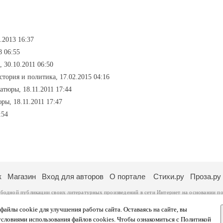
3.2013 16:37
8 06:55
, 30.10.2011 06:50
история и политика, 17.02.2015 04:16
атюры, 18.11.2011 17:44
ры, 18.11.2011 17:47
:54
к
Магазин
Вход для авторов
О портале
Стихи.ру
Проза.ру
ободной публикации своих литературных произведений в сети Интернет на основании
по
ся
законом
. Перепечатка произведений возможна только с согласия его автора, к котором
ры несут самостоятельно на основании
правил публикации
и
законодательства Российско
айлы cookie для улучшения работы сайта. Оставаясь на сайте, вы
ональных данных
. Вы также можете посмотреть более подробную
информацию о портал
условиями использования файлов cookies. Чтобы ознакомиться с Политикой