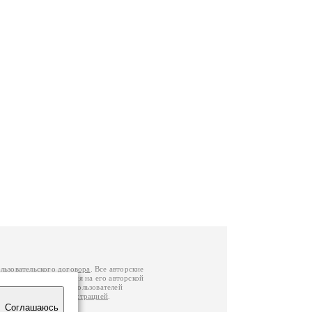
льзовательского договора
. Все авторские
у вы можете обратиться на его авторской
й Федерации
. Данные пользователей
е
и
связаться с администрацией
.
Соглашаюсь