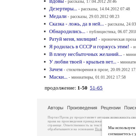
Вдовы
- рассказы, 17.04.2012 20:46
Дезертиры...
- рассказы, 14.04.2012 07:48
Медали
- рассказы, 29.03.2012 08:23
Сказка - ложь, да в ней...
- рассказы, 24.0
Обнародились...
- публицистика, 06.07.201
Ратуй меня, милиция!
- ироническая проза
Я родилась в СССР и горжусь этим!
- 
В плену несбыточных желаний...
- мини
У любви твоей - крыльев нет...
- миниатю
Зачем
- стихотворения в прозе, 20.09.2012 17
Маски...
- миниатюры, 01.01.2012 17:58
продолжение:
1-50
51-65
Авторы
Произведения
Рецензии
Поис
Портал Проза.ру предоставляет авторам возможность св
права на произведения принадлежат авторам и охраняют
странице. Ответственность за тексты произведений авто
Мы используем ф
обрабатываются на основании
Политики обработки перс
соглашаетесь с 