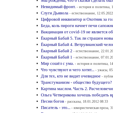
Мы рождены, что б сказки сделать был
Невидимый фронт.
- история и политика, 
Слуги Дьявола
- естествознание, 12.05.2022
Цифровой инквизитор и Охотник за го
Беда, коль пироги начнет печи сапожни
Вакцинация от covid-19 не является о
Ёкарный Бабай 5. Так ли страшен нов
Ёкарный Бабай 4. Ветрувианский чело
Ёкарный Бабай 2
- естествознание, 22.01.2
Ёкарный Бабай 1
- естествознание, 07.01.2
Мир сошёл с ума.
- история и политика, 14
Что чувствуют и чего хотят...
- ужасы, 05
Для тех, кто не видит очевидное
- публи
Трансгуманизм - общество будущего?
Картина маслом. Часть 2. Расчеловеч
Ольга Четверикова хочешь победить вр
Песни богов
- рассказы, 18.01.2012 08:33
Писатель - это...
- юмористическая проза, 3