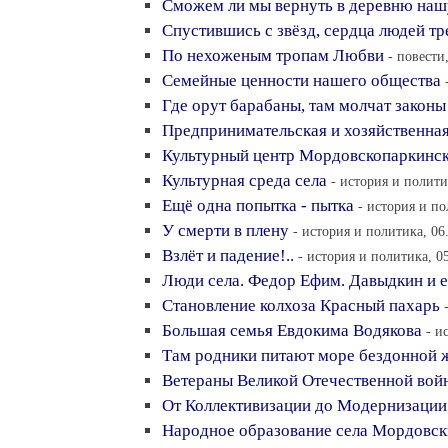
Сможем ли мы вернуть в деревню наш
Спустившись с звёзд, сердца людей тр
По нехоженым тропам Любви
- повести
Семейные ценности нашего общества
Где орут барабаны, там молчат законы
Предпринимательская и хозяйственная
Культурный центр Мордовскопаркинск
Культурная среда села
- история и полити
Ещё одна попытка - пытка
- история и по
У смерти в плену
- история и политика, 06
Взлёт и падение!..
- история и политика, 0
Люди села. Федор Ефим. Давыдкин и е
Становление колхоза Красный пахарь
Большая семья Евдокима Водякова
- и
Там родники питают море бездонной 
Ветераны Великой Отечественной вой
От Коллективизации до Модернизации
Народное образование села Мордовск