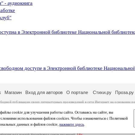
" - аудиокнига
работке
клуб"
оступна в Электронной библиотеке Национальной библиотек
свободном доступе в Электронной библиотеке Национальной
к
Магазин
Вход для авторов
О портале
Стихи.ру
Проза.ру
ободной публикации своих литературных произведений в сети Интернет на основании
по
ся
законом
. Перепечатка произведений возможна только с согласия его автора, к котором
ры несут самостоятельно на основании
правил публикации
и
законодательства Российско
айлы cookie для улучшения работы сайта. Оставаясь на сайте, вы
ональных данных
. Вы также можете посмотреть более подробную
информацию о портал
условиями использования файлов cookies. Чтобы ознакомиться с Политикой
тысяч посетителей, которые в общей сумме просматривают более полумиллиона страниц 
ональных данных и файлов cookie,
нажмите здесь
.
афе указано по две цифры: количество просмотров и количество посетителей.
работает под эгидой
Российского союза писателей
.
18+