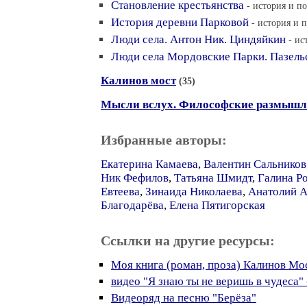
Становление крестьянства
- история и по
История деревни Парковой
- история и 
Люди села. Антон Ник. Циндяйкин
- ис
Люди села Мордовские Парки. Пазельс
Калинов мост
(35)
Мысли вслух. Философские размышл
Избранные авторы:
Екатерина Камаева
,
Валентин Сальников
Ник Фефилов
,
Татьяна Шмидт
,
Галина Р
Евтеева
,
Зинаида Николаева
,
Анатолий 
Благодарёва
,
Елена Пятигорская
Ссылки на другие ресурсы:
Моя книга (роман, проза) Калинов Мо
видео "Я знаю ты не веришь в чудеса" 
Видеоряд на песню "Берёза"