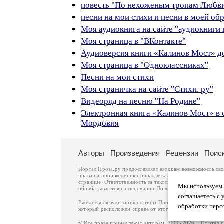
повесть "По нехоженым тропам Любви
песни на мои стихи и песни в моей об
Моя аудиокнига на сайте "аудиокниги 
Моя страница в "ВКонтакте"
Аудиоверсия книги «Калинов Мост» д
Моя страница в "Одноклассниках"
Песни на мои стихи
Моя страничка на сайте "Стихи. ру"
Видеоряд на песню "На Родине"
Электронная книга «Калинов Мост» в 
Мордовия
Авторы
Произведения
Рецензии
Поис
Портал Проза.ру предоставляет авторам возможность св
права на произведения принадлежат авторам и охраняют
странице. Ответственность за тексты произведений авто
Мы используем ф
обрабатываются на основании
Политики обработки перс
соглашаетесь с 
Ежедневная аудитория портала Проза.ру – порядка 100 
обработки перс
который расположен справа от этого текста. В каждой гр
© Все права принадлежат авторам, 2000-2026. Портал 