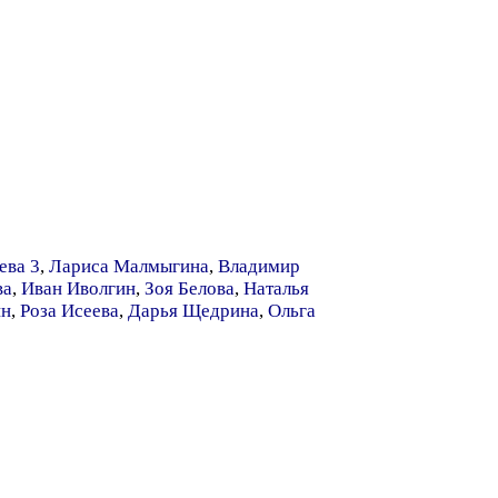
ева 3
,
Лариса Малмыгина
,
Владимир
ва
,
Иван Иволгин
,
Зоя Белова
,
Наталья
ин
,
Роза Исеева
,
Дарья Щедрина
,
Ольга