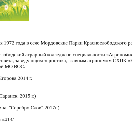
ая 1972 года в селе Мордовские Парки Краснослободского 
слободский аграрный колледж по специальности «Агрономия
 совета, заведующим зернотока, главным агрономом СХПК 
кой МО ВОС.
горова 2014 г.
аранск. 2015 г.)
мна. "Серебро Слов" 2017г.)
in/413/