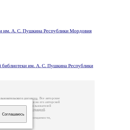
и им. А. С. Пушкина Республики Мордовия
 библиотеки им. А. С. Пушкина Республики
льзовательского договора
. Все авторские
у вы можете обратиться на его авторской
й Федерации
. Данные пользователей
е
и
связаться с администрацией
.
Соглашаюсь
по данным счетчика посещаемости,