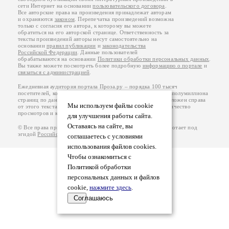
сети Интернет на основании
пользовательского договора
.
Все авторские права на произведения принадлежат авторам
и охраняются
законом
. Перепечатка произведений возможна
только с согласия его автора, к которому вы можете
обратиться на его авторской странице. Ответственность за
тексты произведений авторы несут самостоятельно на
основании
правил публикации
и
законодательства
Российской Федерации
. Данные пользователей
обрабатываются на основании
Политики обработки персональных данных
.
Вы также можете посмотреть более подробную
информацию о портале
и
связаться с администрацией
.
Ежедневная аудитория портала Проза.ру – порядка 100 тысяч
посетителей, которые в общей сумме просматривают более полумиллиона
страниц по данным счетчика посещаемости, который расположен справа
Мы используем файлы cookie
от этого текста. В каждой графе указано по две цифры: количество
просмотров и количество посетителей.
для улучшения работы сайта.
Оставаясь на сайте, вы
© Все права принадлежат авторам, 2000-2026. Портал работает под
эгидой
Российского союза писателей
.
18+
соглашаетесь с условиями
использования файлов cookies.
Чтобы ознакомиться с
Политикой обработки
персональных данных и файлов
cookie,
нажмите здесь
.
Соглашаюсь