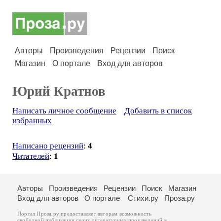
Авторы
Произведения
Рецензии
Поиск
Магазин
О портале
Вход для авторов
Юрий Кратнов
Написать личное сообщение
Добавить в список
избранных
Написано рецензий
:
4
Читателей
:
1
Авторы
Произведения
Рецензии
Поиск
Магазин
Вход для авторов
О портале
Стихи.ру
Проза.ру
Портал Проза.ру предоставляет авторам возможность
свободной публикации своих литературных произведений в