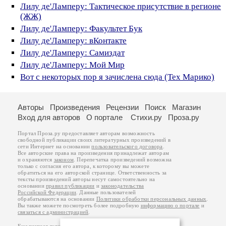
Лилу де'Ламперу: Тактическое присутствие в регионе
(ЖЖ)
Лилу де'Ламперу: Факультет Бук
Лилу де'Ламперу: вКонтакте
Лилу де'Ламперу: Самиздат
Лилу де'Ламперу: Мой Мир
Вот с некоторых пор я зачислена сюда (Тех Марико)
Авторы
Произведения
Рецензии
Поиск
Магазин
Вход для авторов
О портале
Стихи.ру
Проза.ру
Портал Проза.ру предоставляет авторам возможность
свободной публикации своих литературных произведений в
сети Интернет на основании
пользовательского договора
.
Все авторские права на произведения принадлежат авторам
и охраняются
законом
. Перепечатка произведений возможна
только с согласия его автора, к которому вы можете
обратиться на его авторской странице. Ответственность за
тексты произведений авторы несут самостоятельно на
основании
правил публикации
и
законодательства
Российской Федерации
. Данные пользователей
обрабатываются на основании
Политики обработки персональных данных
.
Вы также можете посмотреть более подробную
информацию о портале
и
связаться с администрацией
.