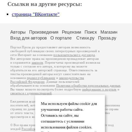
Ссылки на другие ресурсы:
страница "ВКонтакте"
Авторы
Произведения
Рецензии
Поиск
Магазин
Вход для авторов
О портале
Стихи.ру
Проза.ру
Портал Проза.ру предоставляет авторам возможность
свободной публикации своих литературных произведений в
сети Интернет на основании
пользовательского договора
.
Все авторские права на произведения принадлежат авторам
и охраняются
законом
. Перепечатка произведений возможна
только с согласия его автора, к которому вы можете
обратиться на его авторской странице. Ответственность за
тексты произведений авторы несут самостоятельно на
основании
правил публикации
и
законодательства
Российской Федерации
. Данные пользователей
обрабатываются на основании
Политики обработки персональных данных
.
Вы также можете посмотреть более подробную
информацию о портале
и
связаться с администрацией
.
Ежедневная аудитория портала Проза.ру – порядка 100 тысяч
Мы используем файлы cookie для
посетителей, которые в общей сумме просматривают более полумиллиона
страниц по данным счетчика посещаемости, который расположен справа
улучшения работы сайта.
от этого текста. В каждой графе указано по две цифры: количество
Оставаясь на сайте, вы
просмотров и количество посетителей.
соглашаетесь с условиями
© Все права принадлежат авторам, 2000-2026. Портал работает под
использования файлов cookies.
эгидой
Российского союза писателей
.
18+