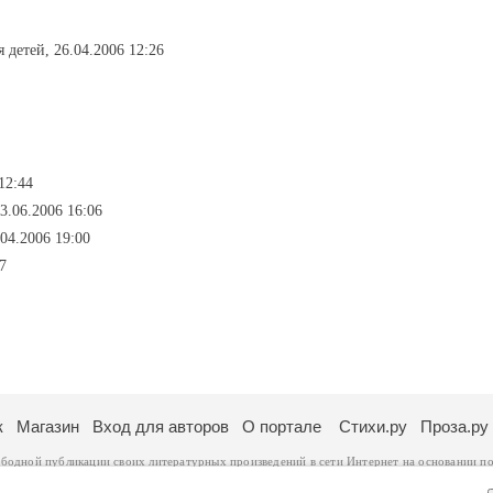
я детей, 26.04.2006 12:26
12:44
3.06.2006 16:06
04.2006 19:00
7
к
Магазин
Вход для авторов
О портале
Стихи.ру
Проза.ру
ободной публикации своих литературных произведений в сети Интернет на основании
по
ся
законом
. Перепечатка произведений возможна только с согласия его автора, к котором
ры несут самостоятельно на основании
правил публикации
и
законодательства Российско