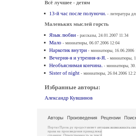
Всё лучшее - детям
13-й час после полуночи.
- литература дл
Маленьких мыслей горсть
Язык любви
- рассказы, 24.01.2007 11:34
Мало
- миниатюры, 06.07.2006 12:04
Наркотик внутри
- миниатюры, 16.06.2006 
Вечерня-я и утрення-я-Я.
- миниатюры, 1
Необъяснимая кончина.
- миниатюры, 30.
Sister of night
- миниатюры, 26.04.2006 12:2
Избранные авторы:
Александр Кувшинов
Авторы
Произведения
Рецензии
Поис
Портал Проза.ру предоставляет авторам возможность св
права на произведения принадлежат авторам и охраняют
странице. Ответственность за тексты произведений авто