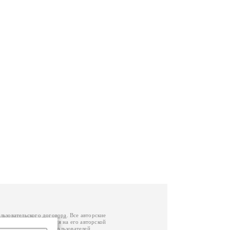
льзовательского договора
. Все авторские
у вы можете обратиться на его авторской
й Федерации
. Данные пользователей