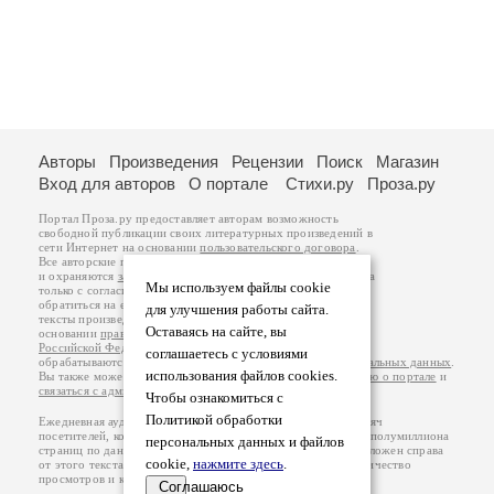
Авторы
Произведения
Рецензии
Поиск
Магазин
Вход для авторов
О портале
Стихи.ру
Проза.ру
Портал Проза.ру предоставляет авторам возможность
свободной публикации своих литературных произведений в
сети Интернет на основании
пользовательского договора
.
Все авторские права на произведения принадлежат авторам
и охраняются
законом
. Перепечатка произведений возможна
Мы используем файлы cookie
только с согласия его автора, к которому вы можете
обратиться на его авторской странице. Ответственность за
для улучшения работы сайта.
тексты произведений авторы несут самостоятельно на
Оставаясь на сайте, вы
основании
правил публикации
и
законодательства
Российской Федерации
. Данные пользователей
соглашаетесь с условиями
обрабатываются на основании
Политики обработки персональных данных
.
использования файлов cookies.
Вы также можете посмотреть более подробную
информацию о портале
и
связаться с администрацией
.
Чтобы ознакомиться с
Политикой обработки
Ежедневная аудитория портала Проза.ру – порядка 100 тысяч
посетителей, которые в общей сумме просматривают более полумиллиона
персональных данных и файлов
страниц по данным счетчика посещаемости, который расположен справа
cookie,
нажмите здесь
.
от этого текста. В каждой графе указано по две цифры: количество
просмотров и количество посетителей.
Соглашаюсь