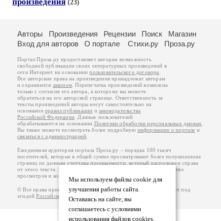
произведения
(23)
Авторы
Произведения
Рецензии
Поиск
Магазин
Вход для авторов
О портале
Стихи.ру
Проза.ру
Портал Проза.ру предоставляет авторам возможность
свободной публикации своих литературных произведений в
сети Интернет на основании
пользовательского договора
.
Все авторские права на произведения принадлежат авторам
и охраняются
законом
. Перепечатка произведений возможна
только с согласия его автора, к которому вы можете
обратиться на его авторской странице. Ответственность за
тексты произведений авторы несут самостоятельно на
основании
правил публикации
и
законодательства
Российской Федерации
. Данные пользователей
обрабатываются на основании
Политики обработки персональных данных
.
Вы также можете посмотреть более подробную
информацию о портале
и
связаться с администрацией
.
Ежедневная аудитория портала Проза.ру – порядка 100 тысяч
посетителей, которые в общей сумме просматривают более полумиллиона
страниц по данным счетчика посещаемости, который расположен справа
от этого текста. В каждой графе указано по две цифры: количество
просмотров и количество посетителей.
Мы используем файлы cookie для
улучшения работы сайта.
© Все права принадлежат авторам, 2000-2026. Портал работает под
эгидой
Российского союза писателей
.
18+
Оставаясь на сайте, вы
соглашаетесь с условиями
использования файлов cookies.