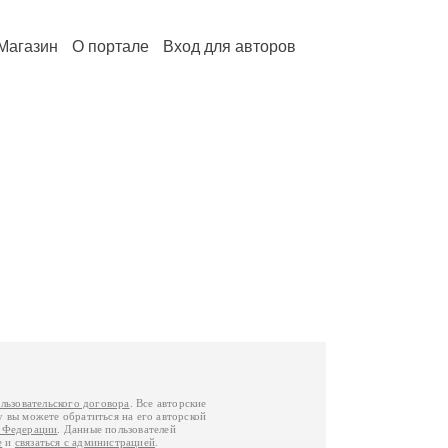
Магазин
О портале
Вход для авторов
льзовательского договора
. Все авторские
у вы можете обратиться на его авторской
й Федерации
. Данные пользователей
е
и
связаться с администрацией
.