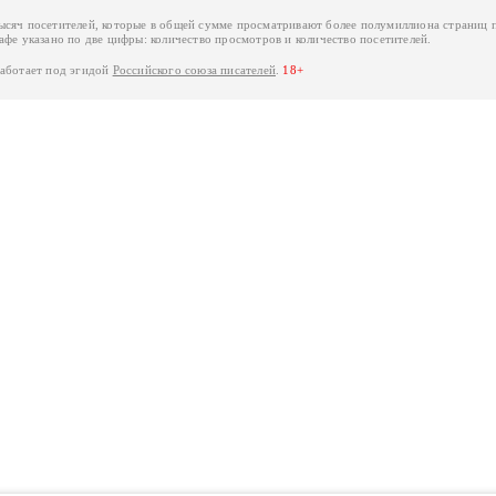
тысяч посетителей, которые в общей сумме просматривают более полумиллиона страниц 
афе указано по две цифры: количество просмотров и количество посетителей.
работает под эгидой
Российского союза писателей
.
18+