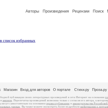
Авторы
Произведения
Рецензии
Поиск
в список избранных
к
Магазин
Вход для авторов
О портале
Стихи.ру
Проза.ру
ободной публикации своих литературных произведений в сети Интернет на основании
по
ся
законом
. Перепечатка произведений возможна только с согласия его автора, к котором
ры несут самостоятельно на основании
правил публикации
и
законодательства Российско
ональных данных
. Вы также можете посмотреть более подробную
информацию о портал