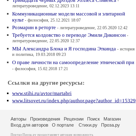
Тринадцать черных дроздов Уоллеса Стивенса
-
литературоведение, 02.12.2023 13:11
Коммуникационные модели массовой и элитарной
культ
- философия, 25.12.2021 18:07
Розмарин в реторте
- литературоведение, 22.05.2020 12:42
Требуется колдовство о переводе Эмили Дикинсон
-
литературоведение, 22.05.2020 12:37
МЫ Александра Блока и Я господина Эткинда
- история
и политика, 19.03.2018 09:23
О праве личности на самоопределение этнической при
- философия, 15.02.2018 17:21
Ссылки на другие ресурсы:
www.stihi.ru/avtor/martabri
www.litsovet.ru/index.php/author.page?author_id=15329
Авторы
Произведения
Рецензии
Поиск
Магазин
Вход для авторов
О портале
Стихи.ру
Проза.ру
Портал Проза.ру предоставляет авторам возможность