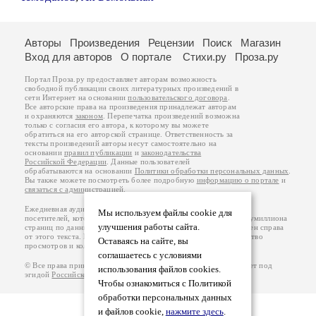
Авторы
Произведения
Рецензии
Поиск
Магазин
Вход для авторов
О портале
Стихи.ру
Проза.ру
Портал Проза.ру предоставляет авторам возможность
свободной публикации своих литературных произведений в
сети Интернет на основании
пользовательского договора
.
Все авторские права на произведения принадлежат авторам
и охраняются
законом
. Перепечатка произведений возможна
только с согласия его автора, к которому вы можете
обратиться на его авторской странице. Ответственность за
тексты произведений авторы несут самостоятельно на
основании
правил публикации
и
законодательства
Российской Федерации
. Данные пользователей
обрабатываются на основании
Политики обработки персональных данных
.
Вы также можете посмотреть более подробную
информацию о портале
и
связаться с администрацией
.
Ежедневная аудитория портала Проза.ру – порядка 100 тысяч
Мы используем файлы cookie для
посетителей, которые в общей сумме просматривают более полумиллиона
улучшения работы сайта.
страниц по данным счетчика посещаемости, который расположен справа
от этого текста. В каждой графе указано по две цифры: количество
Оставаясь на сайте, вы
просмотров и количество посетителей.
соглашаетесь с условиями
© Все права принадлежат авторам, 2000-2026. Портал работает под
использования файлов cookies.
эгидой
Российского союза писателей
.
18+
Чтобы ознакомиться с Политикой
обработки персональных данных
и файлов cookie,
нажмите здесь
.