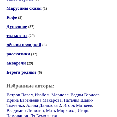
Марусины сказы
(1)
Кофе
(5)
Душевное
(37)
только ты
(29)
лёгкой походкой
(6)
рассказики
(12)
акварели
(29)
Берега родные
(6)
Избранные авторы:
Ветров Павел
,
Изабель Марчелл
,
Вадим Гордеев
,
Ирина Евгеньевна Макарова
,
Наталия Шайн-
Ткаченко
,
Алина Данилова 2
,
Игорь Матвеев
,
Владимир Липилин
,
Мать Моржиха
,
Игорь
Чемоданов
,
Ля Бемольная