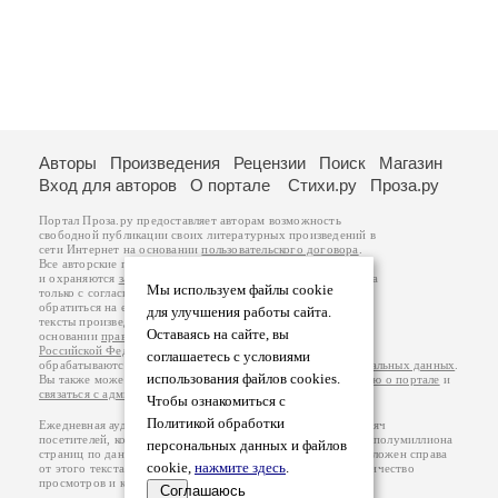
Авторы
Произведения
Рецензии
Поиск
Магазин
Вход для авторов
О портале
Стихи.ру
Проза.ру
Портал Проза.ру предоставляет авторам возможность
свободной публикации своих литературных произведений в
сети Интернет на основании
пользовательского договора
.
Все авторские права на произведения принадлежат авторам
и охраняются
законом
. Перепечатка произведений возможна
Мы используем файлы cookie
только с согласия его автора, к которому вы можете
обратиться на его авторской странице. Ответственность за
для улучшения работы сайта.
тексты произведений авторы несут самостоятельно на
Оставаясь на сайте, вы
основании
правил публикации
и
законодательства
Российской Федерации
. Данные пользователей
соглашаетесь с условиями
обрабатываются на основании
Политики обработки персональных данных
.
использования файлов cookies.
Вы также можете посмотреть более подробную
информацию о портале
и
связаться с администрацией
.
Чтобы ознакомиться с
Политикой обработки
Ежедневная аудитория портала Проза.ру – порядка 100 тысяч
посетителей, которые в общей сумме просматривают более полумиллиона
персональных данных и файлов
страниц по данным счетчика посещаемости, который расположен справа
cookie,
нажмите здесь
.
от этого текста. В каждой графе указано по две цифры: количество
просмотров и количество посетителей.
Соглашаюсь