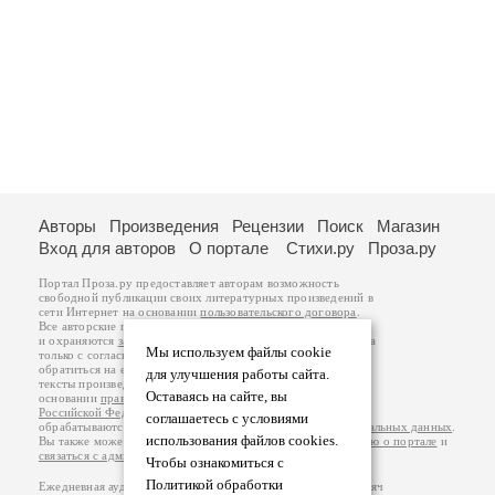
Авторы
Произведения
Рецензии
Поиск
Магазин
Вход для авторов
О портале
Стихи.ру
Проза.ру
Портал Проза.ру предоставляет авторам возможность
свободной публикации своих литературных произведений в
сети Интернет на основании
пользовательского договора
.
Все авторские права на произведения принадлежат авторам
и охраняются
законом
. Перепечатка произведений возможна
Мы используем файлы cookie
только с согласия его автора, к которому вы можете
обратиться на его авторской странице. Ответственность за
для улучшения работы сайта.
тексты произведений авторы несут самостоятельно на
Оставаясь на сайте, вы
основании
правил публикации
и
законодательства
Российской Федерации
. Данные пользователей
соглашаетесь с условиями
обрабатываются на основании
Политики обработки персональных данных
.
использования файлов cookies.
Вы также можете посмотреть более подробную
информацию о портале
и
связаться с администрацией
.
Чтобы ознакомиться с
Политикой обработки
Ежедневная аудитория портала Проза.ру – порядка 100 тысяч