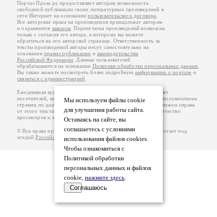
Портал Проза.ру предоставляет авторам возможность
свободной публикации своих литературных произведений в
сети Интернет на основании
пользовательского договора
.
Все авторские права на произведения принадлежат авторам
и охраняются
законом
. Перепечатка произведений возможна
только с согласия его автора, к которому вы можете
обратиться на его авторской странице. Ответственность за
тексты произведений авторы несут самостоятельно на
основании
правил публикации
и
законодательства
Российской Федерации
. Данные пользователей
обрабатываются на основании
Политики обработки персональных данных
.
Вы также можете посмотреть более подробную
информацию о портале
и
связаться с администрацией
.
Ежедневная аудитория портала Проза.ру – порядка 100 тысяч
посетителей, которые в общей сумме просматривают более полумиллиона
Мы используем файлы cookie
страниц по данным счетчика посещаемости, который расположен справа
для улучшения работы сайта.
от этого текста. В каждой графе указано по две цифры: количество
просмотров и количество посетителей.
Оставаясь на сайте, вы
соглашаетесь с условиями
© Все права принадлежат авторам, 2000-2026. Портал работает под
эгидой
Российского союза писателей
.
18+
использования файлов cookies.
Чтобы ознакомиться с
Политикой обработки
персональных данных и файлов
cookie,
нажмите здесь
.
Соглашаюсь