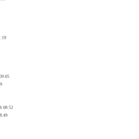
1:19
09:05
39
6 08:52
8:49