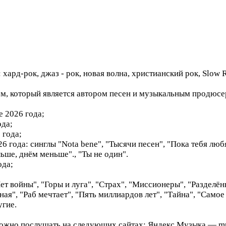
хард-рок, джаз - рок, новая волна, христианский рок, Slow 
, который является автором песен и музыкальным продюсе
 2026 года;
ода;
 года;
6 года: синглы "Nota bene", "Тысячи песен", "Пока тебя любя
ьше, днём меньше"., "Ты не один".
ода;
ет войны", "Горы и луга", "Страх", "Миссионеры", "Разделён
я", "Раб мечтает", "Пять миллиардов лет", "Тайна", "Самое 
угие.
жно послушать на следующих сайтах: Яндекс Музыка — musi