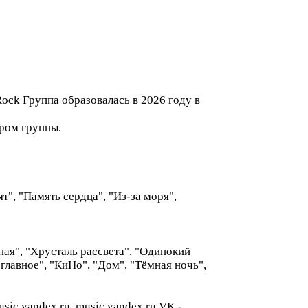
Rock Группа образовалась в 2026 году в
ром группы.
т", "Память сердца", "Из-за моря",
ная", "Хрусталь рассвета", "Одинокий
главное", "КиНо", "Дом", "Тёмная ночь",
c.yandex.ru. music.yandex.ru VK -