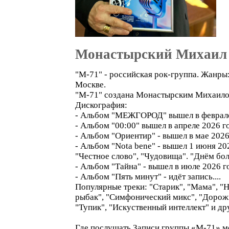
Монастырский Михаил
"М-71" - российская рок-группа. Жанры: 
Москве.
"М-71" создана Монастырским Михаилом
Дискография:
- Альбом "МЕЖГОРОД" вышел в феврале
- Альбом "00:00" вышел в апреле 2026 г
- Альбом "Ориентир" - вышел в мае 2026
- Альбом "Nota bene" - вышел 1 июня 202
"Честное слово", "Чудовища". "Днём бол
- Альбом "Тайна" - вышел в июле 2026 г
- Альбом "Пять минут" - идёт запись....
Популярные треки: "Старик", "Мама", "Н
рыбак", "Симфонический микс", "Дорожна
"Тупик", "Искуственный интеллект" и др
Где послушать Записи группы «М-71» мо