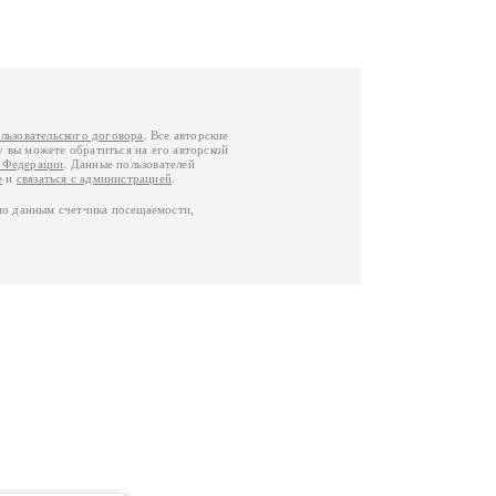
льзовательского договора
. Все авторские
у вы можете обратиться на его авторской
й Федерации
. Данные пользователей
е
и
связаться с администрацией
.
по данным счетчика посещаемости,