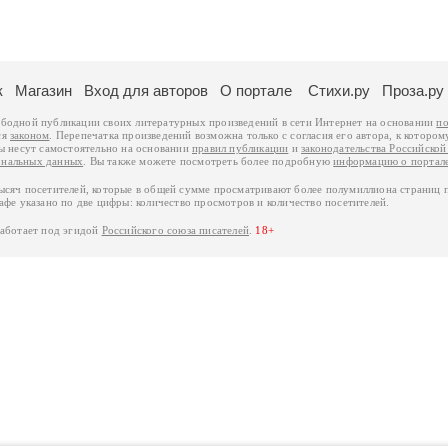
к
Магазин
Вход для авторов
О портале
Стихи.ру
Проза.ру
ободной публикации своих литературных произведений в сети Интернет на основании
по
ся
законом
. Перепечатка произведений возможна только с согласия его автора, к котором
ры несут самостоятельно на основании
правил публикации
и
законодательства Российско
ональных данных
. Вы также можете посмотреть более подробную
информацию о портал
тысяч посетителей, которые в общей сумме просматривают более полумиллиона страниц 
афе указано по две цифры: количество просмотров и количество посетителей.
работает под эгидой
Российского союза писателей
.
18+