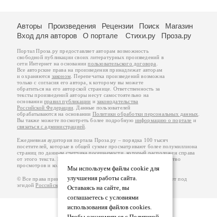
Авторы
Произведения
Рецензии
Поиск
Магазин
Вход для авторов
О портале
Стихи.ру
Проза.ру
Портал Проза.ру предоставляет авторам возможность
свободной публикации своих литературных произведений в
сети Интернет на основании
пользовательского договора
.
Все авторские права на произведения принадлежат авторам
и охраняются
законом
. Перепечатка произведений возможна
только с согласия его автора, к которому вы можете
обратиться на его авторской странице. Ответственность за
тексты произведений авторы несут самостоятельно на
основании
правил публикации
и
законодательства
Российской Федерации
. Данные пользователей
обрабатываются на основании
Политики обработки персональных данных
.
Вы также можете посмотреть более подробную
информацию о портале
и
связаться с администрацией
.
Ежедневная аудитория портала Проза.ру – порядка 100 тысяч
посетителей, которые в общей сумме просматривают более полумиллиона
страниц по данным счетчика посещаемости, который расположен справа
от этого текста. В каждой графе указано по две цифры: количество
просмотров и количество посетителей.
Мы используем файлы cookie для
улучшения работы сайта.
© Все права принадлежат авторам, 2000-2026. Портал работает под
эгидой
Российского союза писателей
.
18+
Оставаясь на сайте, вы
соглашаетесь с условиями
использования файлов cookies.