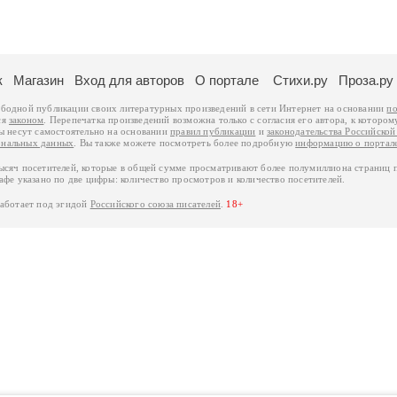
к
Магазин
Вход для авторов
О портале
Стихи.ру
Проза.ру
ободной публикации своих литературных произведений в сети Интернет на основании
по
ся
законом
. Перепечатка произведений возможна только с согласия его автора, к котором
ры несут самостоятельно на основании
правил публикации
и
законодательства Российско
ональных данных
. Вы также можете посмотреть более подробную
информацию о портал
тысяч посетителей, которые в общей сумме просматривают более полумиллиона страниц 
афе указано по две цифры: количество просмотров и количество посетителей.
работает под эгидой
Российского союза писателей
.
18+