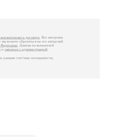
льзовательского договора
. Все авторские
у вы можете обратиться на его авторской
й Федерации
. Данные пользователей
е
и
связаться с администрацией
.
по данным счетчика посещаемости,