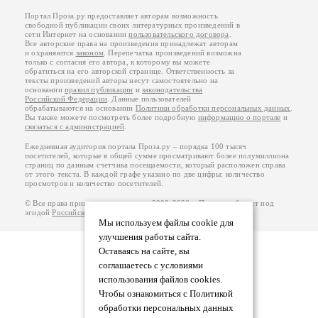
Портал Проза.ру предоставляет авторам возможность
свободной публикации своих литературных произведений в
сети Интернет на основании
пользовательского договора
.
Все авторские права на произведения принадлежат авторам
и охраняются
законом
. Перепечатка произведений возможна
только с согласия его автора, к которому вы можете
обратиться на его авторской странице. Ответственность за
тексты произведений авторы несут самостоятельно на
основании
правил публикации
и
законодательства
Российской Федерации
. Данные пользователей
обрабатываются на основании
Политики обработки персональных данных
.
Вы также можете посмотреть более подробную
информацию о портале
и
связаться с администрацией
.
Ежедневная аудитория портала Проза.ру – порядка 100 тысяч
посетителей, которые в общей сумме просматривают более полумиллиона
страниц по данным счетчика посещаемости, который расположен справа
от этого текста. В каждой графе указано по две цифры: количество
просмотров и количество посетителей.
© Все права принадлежат авторам, 2000-2026. Портал работает под
эгидой
Российского союза писателей
.
18+
Мы используем файлы cookie для
улучшения работы сайта.
Оставаясь на сайте, вы
соглашаетесь с условиями
использования файлов cookies.
Чтобы ознакомиться с Политикой
обработки персональных данных