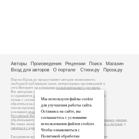
Авторы
Произведения
Рецензии
Поиск
Магазин
Вход для авторов
О портале
Стихи.ру
Проза.ру
Портал Проза.ру предоставляет авторам возможность
свободной публикации своих литературных произведений в
сети Интернет на основании
пользовательского договора
.
Все авторские права на произведения принадлежат авторам
и охраняются
законом
. Перепечатка произведений возможна
Мы используем файлы cookie
только с согласия его автора, к которому вы можете
обратиться на его авторской странице. Ответственность за
для улучшения работы сайта.
тексты произведений авторы несут самостоятельно на
Оставаясь на сайте, вы
основании
правил публикации
и
законодательства
Российской Федерации
. Данные пользователей
соглашаетесь с условиями
обрабатываются на основании
Политики обработки персональных данных
.
использования файлов cookies.
Вы также можете посмотреть более подробную
информацию о портале
и
связаться с администрацией
.
Чтобы ознакомиться с
Политикой обработки
Ежедневная аудитория портала Проза.ру – порядка 100 тысяч