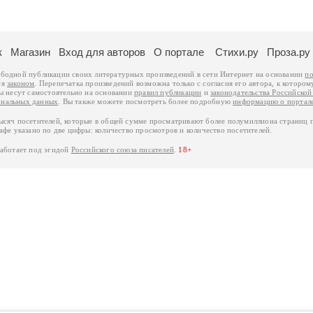
к
Магазин
Вход для авторов
О портале
Стихи.ру
Проза.ру
ободной публикации своих литературных произведений в сети Интернет на основании
по
ся
законом
. Перепечатка произведений возможна только с согласия его автора, к котором
ры несут самостоятельно на основании
правил публикации
и
законодательства Российско
ональных данных
. Вы также можете посмотреть более подробную
информацию о портал
тысяч посетителей, которые в общей сумме просматривают более полумиллиона страниц 
афе указано по две цифры: количество просмотров и количество посетителей.
работает под эгидой
Российского союза писателей
.
18+