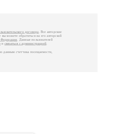
льзовательского договора
. Все авторские
у вы можете обратиться на его авторской
й Федерации
. Данные пользователей
е
и
связаться с администрацией
.
по данным счетчика посещаемости,