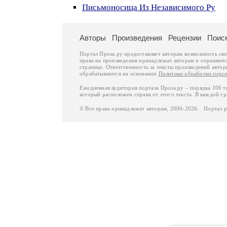
Письмоносица Из Независимого Ру
Авторы
Произведения
Рецензии
Поис
Портал Проза.ру предоставляет авторам возможность св
права на произведения принадлежат авторам и охраняют
странице. Ответственность за тексты произведений авто
обрабатываются на основании
Политики обработки перс
Ежедневная аудитория портала Проза.ру – порядка 100 
который расположен справа от этого текста. В каждой гр
© Все права принадлежат авторам, 2000-2026. Портал 