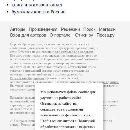
книга для амазон киндл
бумажная книга в России
Авторы
Произведения
Рецензии
Поиск
Магазин
Вход для авторов
О портале
Стихи.ру
Проза.ру
Портал Проза.ру предоставляет авторам возможность
свободной публикации своих литературных произведений в
сети Интернет на основании
пользовательского договора
.
Все авторские права на произведения принадлежат авторам
и охраняются
законом
. Перепечатка произведений возможна
только с согласия его автора, к которому вы можете
обратиться на его авторской странице. Ответственность за
тексты произведений авторы несут самостоятельно на
основании
правил публикации
и
законодательства
Российской Федерации
. Данные пользователей
обрабатываются на основании
Политики обработки персональных данных
.
Вы также можете посмотреть более подробную
информацию о портале
и
связаться с администрацией
.
Мы используем файлы cookie для
улучшения работы сайта.
Ежедневная аудитория портала Проза.ру – порядка 100 тысяч
посетителей, которые в общей сумме просматривают более полумиллиона
Оставаясь на сайте, вы
страниц по данным счетчика посещаемости, который расположен справа
от этого текста. В каждой графе указано по две цифры: количество
соглашаетесь с условиями
просмотров и количество посетителей.
использования файлов cookies.
Чтобы ознакомиться с Политикой
© Все права принадлежат авторам, 2000-2026. Портал работает под
эгидой
Российского союза писателей
.
18+
обработки персональных данных