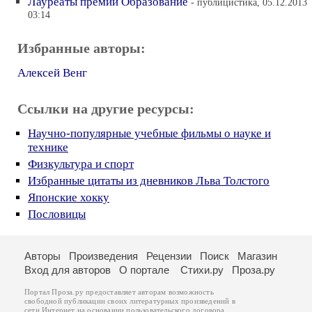
Лауреаты премии Образование
- публицистика, 05.12.2013
03:14
Избранные авторы:
Алексей Венг
Ссылки на другие ресурсы:
Научно-популярные учебные фильмы о науке и
технике
Физкультура и спорт
Избранные цитаты из дневников Льва Толстого
Японские хокку
Пословицы
Авторы
Произведения
Рецензии
Поиск
Магазин
Вход для авторов
О портале
Стихи.ру
Проза.ру
Портал Проза.ру предоставляет авторам возможность
свободной публикации своих литературных произведений в
сети Интернет на основании
пользовательского договора
.