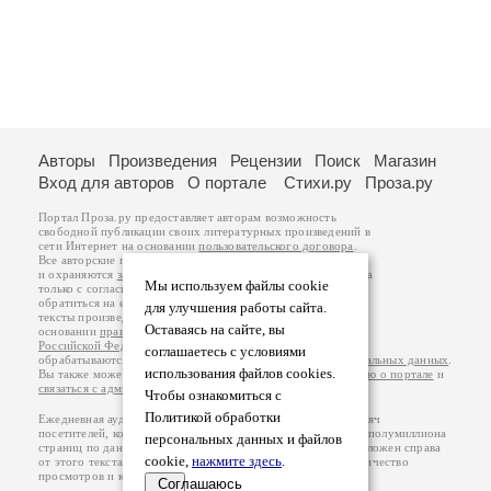
Авторы
Произведения
Рецензии
Поиск
Магазин
Вход для авторов
О портале
Стихи.ру
Проза.ру
Портал Проза.ру предоставляет авторам возможность
свободной публикации своих литературных произведений в
сети Интернет на основании
пользовательского договора
.
Все авторские права на произведения принадлежат авторам
и охраняются
законом
. Перепечатка произведений возможна
Мы используем файлы cookie
только с согласия его автора, к которому вы можете
обратиться на его авторской странице. Ответственность за
для улучшения работы сайта.
тексты произведений авторы несут самостоятельно на
Оставаясь на сайте, вы
основании
правил публикации
и
законодательства
Российской Федерации
. Данные пользователей
соглашаетесь с условиями
обрабатываются на основании
Политики обработки персональных данных
.
использования файлов cookies.
Вы также можете посмотреть более подробную
информацию о портале
и
связаться с администрацией
.
Чтобы ознакомиться с
Политикой обработки
Ежедневная аудитория портала Проза.ру – порядка 100 тысяч
посетителей, которые в общей сумме просматривают более полумиллиона
персональных данных и файлов
страниц по данным счетчика посещаемости, который расположен справа
cookie,
нажмите здесь
.
от этого текста. В каждой графе указано по две цифры: количество
просмотров и количество посетителей.
Соглашаюсь