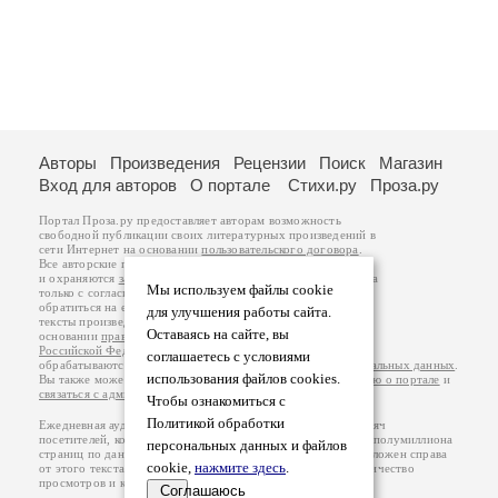
Авторы
Произведения
Рецензии
Поиск
Магазин
Вход для авторов
О портале
Стихи.ру
Проза.ру
Портал Проза.ру предоставляет авторам возможность
свободной публикации своих литературных произведений в
сети Интернет на основании
пользовательского договора
.
Все авторские права на произведения принадлежат авторам
и охраняются
законом
. Перепечатка произведений возможна
Мы используем файлы cookie
только с согласия его автора, к которому вы можете
обратиться на его авторской странице. Ответственность за
для улучшения работы сайта.
тексты произведений авторы несут самостоятельно на
Оставаясь на сайте, вы
основании
правил публикации
и
законодательства
Российской Федерации
. Данные пользователей
соглашаетесь с условиями
обрабатываются на основании
Политики обработки персональных данных
.
использования файлов cookies.
Вы также можете посмотреть более подробную
информацию о портале
и
связаться с администрацией
.
Чтобы ознакомиться с
Политикой обработки
Ежедневная аудитория портала Проза.ру – порядка 100 тысяч
посетителей, которые в общей сумме просматривают более полумиллиона
персональных данных и файлов
страниц по данным счетчика посещаемости, который расположен справа
cookie,
нажмите здесь
.
от этого текста. В каждой графе указано по две цифры: количество
просмотров и количество посетителей.
Соглашаюсь