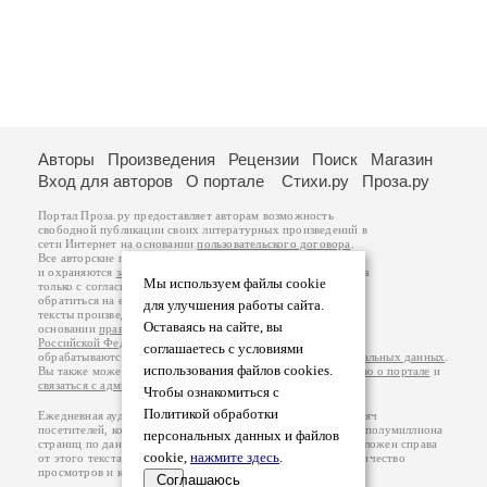
Авторы
Произведения
Рецензии
Поиск
Магазин
Вход для авторов
О портале
Стихи.ру
Проза.ру
Портал Проза.ру предоставляет авторам возможность
свободной публикации своих литературных произведений в
сети Интернет на основании
пользовательского договора
.
Все авторские права на произведения принадлежат авторам
и охраняются
законом
. Перепечатка произведений возможна
Мы используем файлы cookie
только с согласия его автора, к которому вы можете
обратиться на его авторской странице. Ответственность за
для улучшения работы сайта.
тексты произведений авторы несут самостоятельно на
Оставаясь на сайте, вы
основании
правил публикации
и
законодательства
Российской Федерации
. Данные пользователей
соглашаетесь с условиями
обрабатываются на основании
Политики обработки персональных данных
.
использования файлов cookies.
Вы также можете посмотреть более подробную
информацию о портале
и
связаться с администрацией
.
Чтобы ознакомиться с
Политикой обработки
Ежедневная аудитория портала Проза.ру – порядка 100 тысяч
посетителей, которые в общей сумме просматривают более полумиллиона
персональных данных и файлов
страниц по данным счетчика посещаемости, который расположен справа
cookie,
нажмите здесь
.
от этого текста. В каждой графе указано по две цифры: количество
просмотров и количество посетителей.
Соглашаюсь