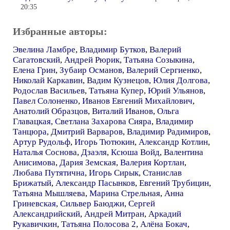
20:35
Избранные авторы:
Эвелина Ламбре
,
Владимир Бутков
,
Валерий
Сагатовский
,
Андрей Рюрик
,
Татьяна Созыкина
,
Елена Грин
,
Зубаир Османов
,
Валерий Сергиенко
,
Николай Каркавин
,
Вадим Кузнецов
,
Юлия Долгова
,
Родослав Васильев
,
Татьяна Купер
,
Юрий Ульянов
,
Павел Солоненко
,
Иванов Евгений Михайлович
,
Анатолий Образцов
,
Виталий Иванов
,
Ольга
Главацкая
,
Светлана Захарова Сияра
,
Владимир
Танцюра
,
Дмитрий Варваров
,
Владимир Радимиров
,
Артур Рудольф
,
Игорь Тютюкин
,
Александр Котлин
,
Наталья Соснова
,
Дзаэля
,
Ксюша Войд
,
Валентина
Анисимова
,
Дария Земская
,
Валерия Кортлан
,
Любава Путятична
,
Игорь Сирык
,
Станислав
Брижатый
,
Александр Пасынков
,
Евгений Трубицин
,
Татьяна Мышляева
,
Марина Стрельная
,
Анна
Гриневская
,
Сильвер Баюджи
,
Сергей
Александрийский
,
Андрей Митран
,
Аркадий
Рукавичкин
,
Татьяна Полосова 2
,
Алёна Бокач
,