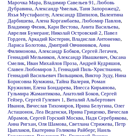
Марочка Мара
,
Владимир Савельев 91
,
Любовь
Дубравина
,
Александр Чмелык
,
Таня Запорожец2
,
Яхья Мустафаоглу
,
Александр Шипилов
,
Валентина
Дарбишева
,
Алена Коргамбаева
,
Любомир Павлов
,
Владимир Физик
,
Кари Вестова
,
Анита Васильева
,
Аврелия Бумеранг
,
Николай Островский 2
,
Павел
Гордеев
,
Аркадий Костерин
,
Владислав Антоненко
,
Лариса Болотова
,
Дмитрий Овчинников
,
Анна
Филимонова
,
Александр Бобков
,
Сергей Легачев
,
Геннадий Мельников
,
Александр Ивашкевич
,
Оксана
Смелик
,
Иван Михайлов Проза
,
Андрей Кудряшов
,
Славен Любомиров 3
,
Геннадий Пиль-Христианин
,
Геннадий Васильевич Пильщиков
,
Виктор Зуду
,
Нина
Борисовна Кумжина
,
Тайна Валерия
,
Роман
Кружилин
,
Елена Бондарева
,
Инесса Кирьянова
,
Гульмира Жамантикова
,
Анатолий Боков
,
Сергей
Гейзер
,
Сергей Гулевич 1
,
Виталий Альбертович
Иванов
,
Вячеслав Тихомиров
,
Ирина Белугина
,
Олег
Асташонок
,
Леа Веденски
,
Ирина Гриценко
,
Вячеслав
Абрамов
,
Сергей Горский Москва
,
Надя Серебрякова
,
Анна Ригхан
,
Оля Шамова
,
Светлана Стрижева
,
Петр
Цыплаков
,
Екатерина Голикова Райберг
,
Наиль