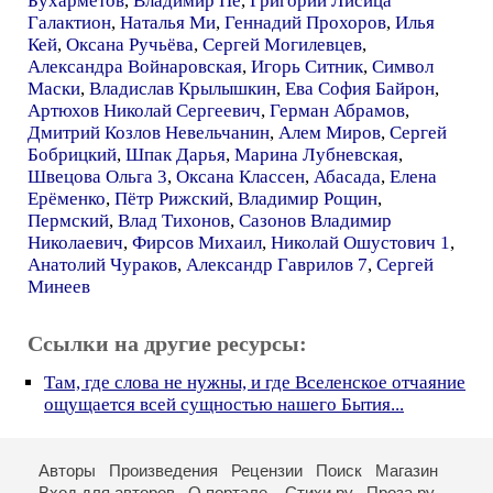
Бухарметов
,
Владимир Пе
,
Григорий Лисица
Галактион
,
Наталья Ми
,
Геннадий Прохоров
,
Илья
Кей
,
Оксана Ручьёва
,
Сергей Могилевцев
,
Александра Войнаровская
,
Игорь Ситник
,
Символ
Маски
,
Владислав Крылышкин
,
Ева София Байрон
,
Артюхов Николай Сергеевич
,
Герман Абрамов
,
Дмитрий Козлов Невельчанин
,
Алем Миров
,
Сергей
Бобрицкий
,
Шпак Дарья
,
Марина Лубневская
,
Швецова Ольга 3
,
Оксана Классен
,
Абасада
,
Елена
Ерёменко
,
Пётр Рижский
,
Владимир Рощин
,
Пермский
,
Влад Тихонов
,
Сазонов Владимир
Николаевич
,
Фирсов Михаил
,
Николай Ошустович 1
,
Анатолий Чураков
,
Александр Гаврилов 7
,
Сергей
Минеев
Ссылки на другие ресурсы:
Там, где слова не нужны, и где Вселенское отчаяние
ощущается всей сущностью нашего Бытия...
Авторы
Произведения
Рецензии
Поиск
Магазин
Вход для авторов
О портале
Стихи.ру
Проза.ру