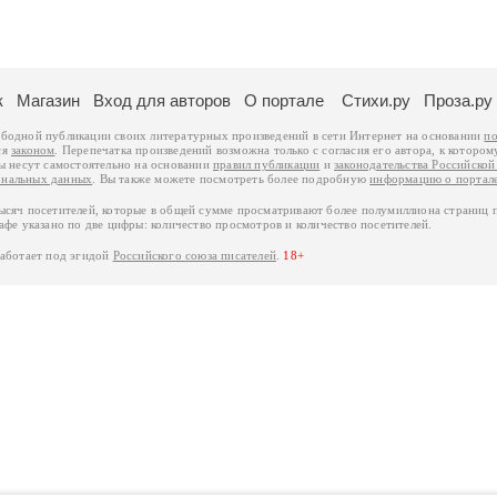
к
Магазин
Вход для авторов
О портале
Стихи.ру
Проза.ру
ободной публикации своих литературных произведений в сети Интернет на основании
по
ся
законом
. Перепечатка произведений возможна только с согласия его автора, к котором
ры несут самостоятельно на основании
правил публикации
и
законодательства Российско
ональных данных
. Вы также можете посмотреть более подробную
информацию о портал
тысяч посетителей, которые в общей сумме просматривают более полумиллиона страниц 
афе указано по две цифры: количество просмотров и количество посетителей.
работает под эгидой
Российского союза писателей
.
18+