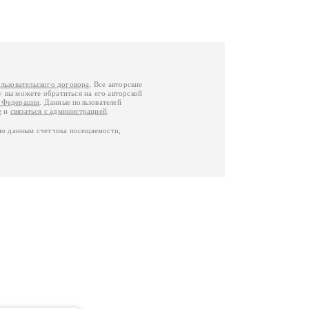
льзовательского договора
. Все авторские
у вы можете обратиться на его авторской
й Федерации
. Данные пользователей
е
и
связаться с администрацией
.
по данным счетчика посещаемости,