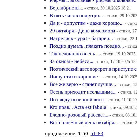
Рифмы глагольные - рифмы опальные..
Верлибристы...
- стихи, 30.10.2025 18:21
В пять часов под утро...
- стихи, 29.10.20
Да и - допустим - даже хорошо...
- стих
29 октября - День комсомола
- стихи, 27
Нагрелись - ура! - батареи...
- стихи, 22.
Поздно думать, плакать поздно...
- стих
Так нежданно осень...
- стихи, 19.10.2025
За окном - небеса...
- стихи, 17.10.2025 18
Поэтический автопортрет в приступе 
Пишу стихи хорошие...
- стихи, 14.10.202
Всё же верю - станет лучше...
- стихи, 1
Осень приходит неслышима...
- стихи, 1
По следу огненной лисы
- стихи, 11.10.2
Кто прав... Acta est fabula
- стихи, 09.10.
Бледно-розовый рассвет...
- стихи, 08.10
Вот солнечный день октября...
- стихи, 
продолжение:
1-50
51-83