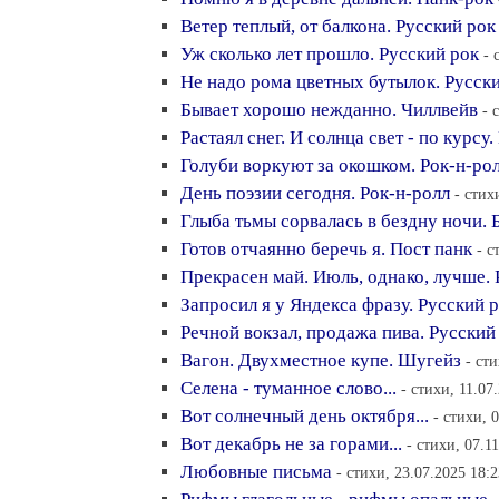
Ветер теплый, от балкона. Русский рок
Уж сколько лет прошло. Русский рок
- 
Не надо рома цветных бутылок. Русск
Бывает хорошо нежданно. Чиллвейв
- 
Растаял снег. И солнца свет - по курсу
Голуби воркуют за окошком. Рок-н-ро
День поэзии сегодня. Рок-н-ролл
- стих
Глыба тьмы сорвалась в бездну ночи. 
Готов отчаянно беречь я. Пост панк
- с
Прекрасен май. Июль, однако, лучше. 
Запросил я у Яндекса фразу. Русский 
Речной вокзал, продажа пива. Русский
Вагон. Двухместное купе. Шугейз
- ст
Селена - туманное слово...
- стихи, 11.07
Вот солнечный день октября...
- стихи, 
Вот декабрь не за горами...
- стихи, 07.1
Любовные письма
- стихи, 23.07.2025 18:2