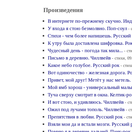
Произведения
В интернете по-прежнему скучно. Ин
У входа я стою безмолвно. Поп-соул
- 
Стихи - чем более напишешь. Русский
К утру была доставлена шифровка. Ро
Чудесный день - погода так мила...
- ст
Письмо в деревню. Чиллвейв
- стихи, 09
Какое небо голубое. Русский рок
- стих
Вот одиночество - железная дорога. Р
Привет, мой друг! Метёт у нас метель.
Мой ямб хорош - универсальный малый
Туча сверху смотрит в окна. Келтик-ро
И вот стою, и удивляюсь. Чиллвейв
- с
Ожил под лучами тополь. Чиллвейв
- с
Препятствия в любви. Русский рок
- ст
Взяли мои да и встали мозги. Русский 
Помню я в деревне дальней. Панк-рок