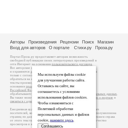
Авторы
Произведения
Рецензии
Поиск
Магазин
Вход для авторов
О портале
Стихи.ру
Проза.ру
Портал Проза.ру предоставляет авторам возможность
свободной публикации своих литературных произведений в
сети Интернет на основании
пользовательского договора
.
Все авторские права на произведения принадлежат авторам
и охраняются
законом
. Перепечатка произведений возможна
Мы используем файлы cookie
только с согласия его автора, к которому вы можете
обратиться на его авторской странице. Ответственность за
для улучшения работы сайта.
тексты произведений авторы несут самостоятельно на
Оставаясь на сайте, вы
основании
правил публикации
и
законодательства
Российской Федерации
. Данные пользователей
соглашаетесь с условиями
обрабатываются на основании
Политики обработки персональных данных
.
использования файлов cookies.
Вы также можете посмотреть более подробную
информацию о портале
и
связаться с администрацией
.
Чтобы ознакомиться с
Политикой обработки
Ежедневная аудитория портала Проза.ру – порядка 100 тысяч
посетителей, которые в общей сумме просматривают более полумиллиона
персональных данных и файлов
страниц по данным счетчика посещаемости, который расположен справа
cookie,
нажмите здесь
.
от этого текста. В каждой графе указано по две цифры: количество
просмотров и количество посетителей.
Соглашаюсь