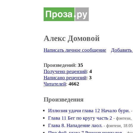
Алекс Домовой
Написать личное сообщение
Добавить 
Произведений:
35
Получено рецензий
:
4
Написано рецензий
:
3
Читателей
:
4662
Произведения
Иллюзия удачи глава 12 Начало бури.
-
Глава 11 Бег по кругу часть 2
- фэнтези,
Глава 8. Нападение лаол.
- фэнтези, 18.05
Про фей, глава 7 Ремонт порталов.