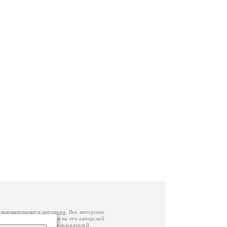
льзовательского договора
. Все авторские
у вы можете обратиться на его авторской
й Федерации
. Данные пользователей