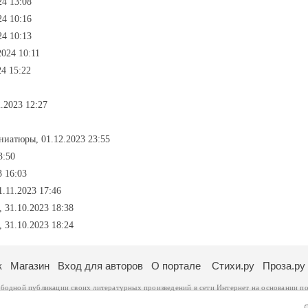
24 13:08
24 10:16
24 10:13
2024 10:11
24 15:22
2.2023 12:27
ниатюры, 01.12.2023 23:55
3:50
3 16:03
1.11.2023 17:46
, 31.10.2023 18:38
, 31.10.2023 18:24
к
Магазин
Вход для авторов
О портале
Стихи.ру
Проза.ру
ободной публикации своих литературных произведений в сети Интернет на основании
по
ся
законом
. Перепечатка произведений возможна только с согласия его автора, к котором
ры несут самостоятельно на основании
правил публикации
и
законодательства Российско