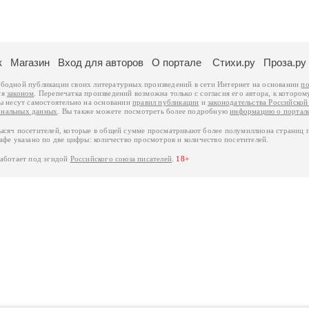
к
Магазин
Вход для авторов
О портале
Стихи.ру
Проза.ру
ободной публикации своих литературных произведений в сети Интернет на основании
по
ся
законом
. Перепечатка произведений возможна только с согласия его автора, к котором
ры несут самостоятельно на основании
правил публикации
и
законодательства Российско
ональных данных
. Вы также можете посмотреть более подробную
информацию о портал
тысяч посетителей, которые в общей сумме просматривают более полумиллиона страниц 
афе указано по две цифры: количество просмотров и количество посетителей.
работает под эгидой
Российского союза писателей
.
18+