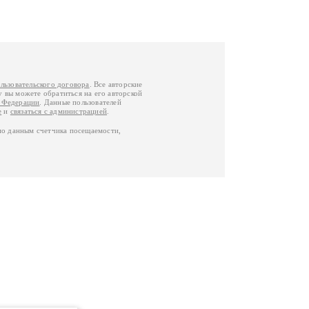
льзовательского договора
. Все авторские
у вы можете обратиться на его авторской
й Федерации
. Данные пользователей
е
и
связаться с администрацией
.
по данным счетчика посещаемости,