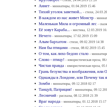
- стихи, 24.04.2019 21:26
Аннет
- миниатюры, 01.04.2019 15:46
Тихий уголок заветной...
- стихи, 24.03.2
В каждом из нас живет Монстр
- миниат
Маленькая Мила и огромный лес
- сказ
Её зовут Караба...
- мистика, 12.03.2019 16
Нечего
- миниатюры, 17.02.2019 15:09
Алым бархатом
- стихи, 09.02.2019 14:38
Нам бы птицами
- стихи, 08.02.2019 15:45
О том, как лихо бедою стало
- миниатюры
Слово - птицу!
- юмористическая проза, 06.
Чистая правда
- юмористическая проза, 05.
Грань безумства и воображения, или 
Однажды в Лондоне, или Почему так 
Зомби
- миниатюры, 09.12.2018 02:17
Танцуй, Патриция!
- миниатюры, 09.12.201
Лесничий
- рассказы, 08.12.2018 21:39
Враг народа
- миниатюры, 01.12.2018 15:17