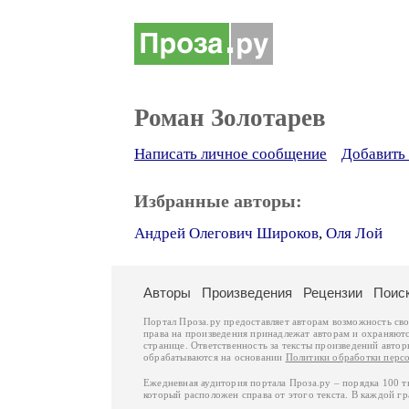
Роман Золотарев
Написать личное сообщение
Добавить 
Избранные авторы:
Андрей Олегович Широков
,
Оля Лой
Авторы
Произведения
Рецензии
Поис
Портал Проза.ру предоставляет авторам возможность св
права на произведения принадлежат авторам и охраняют
странице. Ответственность за тексты произведений авто
обрабатываются на основании
Политики обработки перс
Ежедневная аудитория портала Проза.ру – порядка 100 
который расположен справа от этого текста. В каждой гр