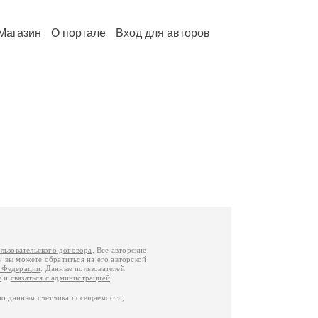
Магазин
О портале
Вход для авторов
льзовательского договора
. Все авторские
у вы можете обратиться на его авторской
й Федерации
. Данные пользователей
е
и
связаться с администрацией
.
по данным счетчика посещаемости,