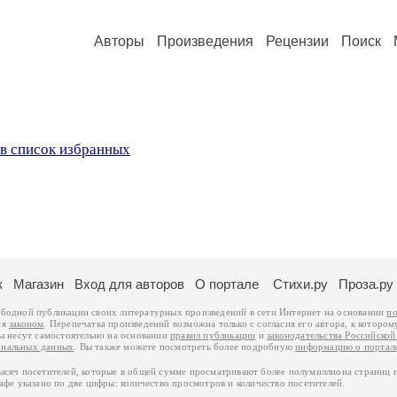
Авторы
Произведения
Рецензии
Поиск
в список избранных
к
Магазин
Вход для авторов
О портале
Стихи.ру
Проза.ру
ободной публикации своих литературных произведений в сети Интернет на основании
по
ся
законом
. Перепечатка произведений возможна только с согласия его автора, к котором
ры несут самостоятельно на основании
правил публикации
и
законодательства Российско
ональных данных
. Вы также можете посмотреть более подробную
информацию о портал
тысяч посетителей, которые в общей сумме просматривают более полумиллиона страниц 
афе указано по две цифры: количество просмотров и количество посетителей.