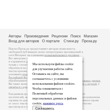
Авторы
Произведения
Рецензии
Поиск
Магазин
Вход для авторов
О портале
Стихи.ру
Проза.ру
Портал Проза.ру предоставляет авторам возможность
свободной публикации своих литературных произведений в
сети Интернет на основании
пользовательского договора
.
Все авторские права на произведения принадлежат авторам
и охраняются
законом
. Перепечатка произведений возможна
Мы используем файлы cookie
только с согласия его автора, к которому вы можете
обратиться на его авторской странице. Ответственность за
для улучшения работы сайта.
тексты произведений авторы несут самостоятельно на
Оставаясь на сайте, вы
основании
правил публикации
и
законодательства
Российской Федерации
. Данные пользователей
соглашаетесь с условиями
обрабатываются на основании
Политики обработки персональных данных
.
использования файлов cookies.
Вы также можете посмотреть более подробную
информацию о портале
и
связаться с администрацией
.
Чтобы ознакомиться с
Политикой обработки
Ежедневная аудитория портала Проза.ру – порядка 100 тысяч
посетителей, которые в общей сумме просматривают более полумиллиона
персональных данных и файлов
страниц по данным счетчика посещаемости, который расположен справа
cookie,
нажмите здесь
.
от этого текста. В каждой графе указано по две цифры: количество
просмотров и количество посетителей.
Соглашаюсь