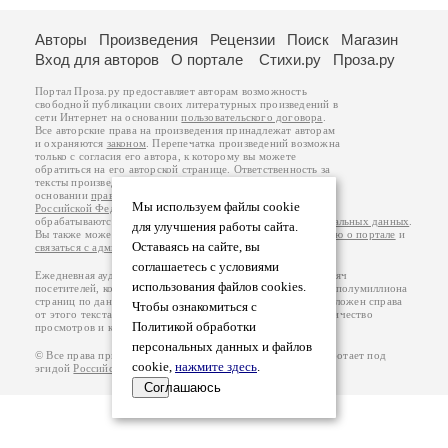
Авторы
Произведения
Рецензии
Поиск
Магазин
Вход для авторов
О портале
Стихи.ру
Проза.ру
Портал Проза.ру предоставляет авторам возможность
свободной публикации своих литературных произведений в
сети Интернет на основании
пользовательского договора
.
Все авторские права на произведения принадлежат авторам
и охраняются
законом
. Перепечатка произведений возможна
только с согласия его автора, к которому вы можете
обратиться на его авторской странице. Ответственность за
тексты произведений авторы несут самостоятельно на
основании
правил публикации
и
законодательства
Мы используем файлы cookie
Российской Федерации
. Данные пользователей
обрабатываются на основании
Политики обработки персональных данных
.
для улучшения работы сайта.
Вы также можете посмотреть более подробную
информацию о портале
и
Оставаясь на сайте, вы
связаться с администрацией
.
соглашаетесь с условиями
Ежедневная аудитория портала Проза.ру – порядка 100 тысяч
использования файлов cookies.
посетителей, которые в общей сумме просматривают более полумиллиона
страниц по данным счетчика посещаемости, который расположен справа
Чтобы ознакомиться с
от этого текста. В каждой графе указано по две цифры: количество
Политикой обработки
просмотров и количество посетителей.
персональных данных и файлов
© Все права принадлежат авторам, 2000-2026. Портал работает под
cookie,
нажмите здесь
.
эгидой
Российского союза писателей
.
18+
Соглашаюсь