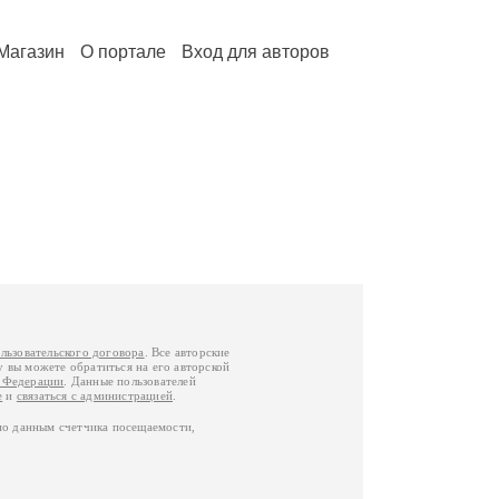
Магазин
О портале
Вход для авторов
льзовательского договора
. Все авторские
у вы можете обратиться на его авторской
й Федерации
. Данные пользователей
е
и
связаться с администрацией
.
по данным счетчика посещаемости,