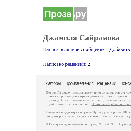
Джамиля Сайрамова
Написать личное сообщение
Добавить 
Написано рецензий
:
2
Авторы
Произведения
Рецензии
Поис
Портал Проза.ру предоставляет авторам возможность св
права на произведения принадлежат авторам и охраняют
странице. Ответственность за тексты произведений авто
обрабатываются на основании
Политики обработки перс
Ежедневная аудитория портала Проза.ру – порядка 100 
который расположен справа от этого текста. В каждой гр
© Все права принадлежат авторам, 2000-2026. Портал 