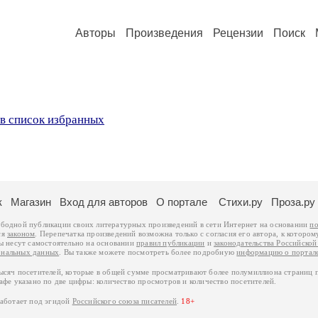
Авторы
Произведения
Рецензии
Поиск
в список избранных
к
Магазин
Вход для авторов
О портале
Стихи.ру
Проза.ру
ободной публикации своих литературных произведений в сети Интернет на основании
по
ся
законом
. Перепечатка произведений возможна только с согласия его автора, к котором
ры несут самостоятельно на основании
правил публикации
и
законодательства Российско
ональных данных
. Вы также можете посмотреть более подробную
информацию о портал
тысяч посетителей, которые в общей сумме просматривают более полумиллиона страниц 
афе указано по две цифры: количество просмотров и количество посетителей.
работает под эгидой
Российского союза писателей
.
18+