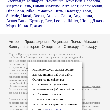
Александр Гончаров
,
Лейлашка
,
Кристина Негелева
,
Мертвая Тень
,
Ильин Максим
,
Ант Пост
,
Келли Бэйли
,
Hippi Ann
,
Nika
,
Рамашка
,
Нить
,
Навсегда Твоя
,
Suicide
,
Hanal
,
Эволл
,
Аникей Савва
,
Angelanna
,
Агния Вино
,
Крэшер
,
Lee
,
Leonselfkiller
,
Шоль
,
Джазз
Мара
,
Капля Дождя
Авторы
Произведения
Рецензии
Поиск
Магазин
Вход для авторов
О портале
Стихи.ру
Проза.ру
Портал Проза.ру предоставляет авторам возможность
свободной публикации своих литературных произведений в
сети Интернет на основании
пользовательского договора
.
Все авторские права на произведения принадлежат авторам
и охраняются
законом
. Перепечатка произведений возможна
Мы используем файлы cookie
только с согласия его автора, к которому вы можете
обратиться на его авторской странице. Ответственность за
для улучшения работы сайта.
тексты произведений авторы несут самостоятельно на
Оставаясь на сайте, вы
основании
правил публикации
и
законодательства
Российской Федерации
. Данные пользователей
соглашаетесь с условиями
обрабатываются на основании
Политики обработки персональных данных
.
использования файлов cookies.
Вы также можете посмотреть более подробную
информацию о портале
и
связаться с администрацией
.
Чтобы ознакомиться с
Политикой обработки
Ежедневная аудитория портала Проза.ру – порядка 100 тысяч
посетителей, которые в общей сумме просматривают более полумиллиона
персональных данных и файлов
страниц по данным счетчика посещаемости, который расположен справа
cookie,
нажмите здесь
.
от этого текста. В каждой графе указано по две цифры: количество