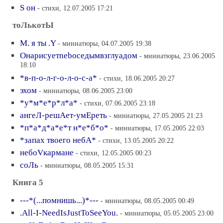
S он
- стихи, 12.07.2005 17:21
тоЛькотЫ
М. я ты .Y
- миниатюры, 04.07.2005 19:38
Онарисуетneboседымвзглyaдом
- миниатюры, 23.06.2005
18:10
*в-п-о-л-г-о-л-о-с-а*
- стихи, 18.06.2005 20:27
эхом
- миниатюры, 08.06.2005 23:00
*у*м*е*р*л*а*
- стихи, 07.06.2005 23:18
ангеЛ-решАет-умЕреть
- миниатюры, 27.05.2005 21:23
*п*а*д*а*е*т н*е*б*о*
- миниатюры, 17.05.2005 22:03
*запах твоего небА*
- стихи, 13.05.2005 20:22
небоVкармане
- стихи, 12.05.2005 00:23
соЛь
- миниатюры, 08.05.2005 15:31
Книга 5
---*(...помнишь...)*---
- миниатюры, 08.05.2005 00:49
.All-I-NeedIsJustToSeeYou.
- миниатюры, 05.05.2005 23:00