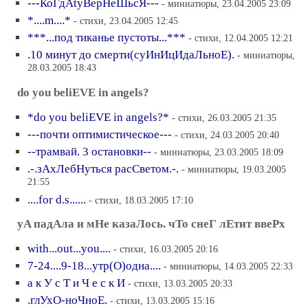
---КоГдАtyВерНеШьсЯ---
- миниатюры, 23.04.2005 23:09
*....m....*
- стихи, 23.04.2005 12:45
***...под тиканье пустоты...***
- стихи, 12.04.2005 12:21
.10 минут до смерти(суИнИцИдаЛьноЕ).
- миниатюры,
28.03.2005 18:43
do you beliEVE in angels?
*do you beliEVE in angels?*
- стихи, 26.03.2005 21:35
---почти оптимистическое---
- стихи, 24.03.2005 20:40
--трамвай. 3 остановки--
- миниатюры, 23.03.2005 18:09
.-.зАхЛебНуться расСветом.-.
- миниатюры, 19.03.2005
21:55
....for d.s......
- стихи, 18.03.2005 17:10
yA падАла и мНе казаЛось. чТо снеГ лЕтит ввеРх
with...out...you....
- стихи, 16.03.2005 20:16
7-24....9-18...утр(О)одна....
- миниатюры, 14.03.2005 22:33
а к У с Т и Ч е с к И
- стихи, 13.03.2005 20:33
.глУхО-ноЧноЕ.
- стихи, 13.03.2005 15:16