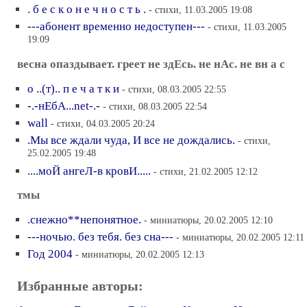
. б е с к о н е ч н о с т ь .
- стихи, 11.03.2005 19:08
---абонент временно недоступен---
- стихи, 11.03.2005
19:09
весна опаздывает. греет не здЕсь. не нАс. не вн а с
о ..(т).. п е ч а т к и
- стихи, 08.03.2005 22:55
-.-нЕбА...net-.-
- стихи, 08.03.2005 22:54
wall
- стихи, 04.03.2005 20:24
.Мы все ждали чуда, И все не дождались.
- стихи,
25.02.2005 19:48
....моЙ ангеЛ-в кровИ.....
- стихи, 21.02.2005 12:12
тмы
.снежно**непонятное.
- миниатюры, 20.02.2005 12:10
---ночью. без тебя. без сна---
- миниатюры, 20.02.2005 12:11
Год 2004
- миниатюры, 20.02.2005 12:13
Избранные авторы: