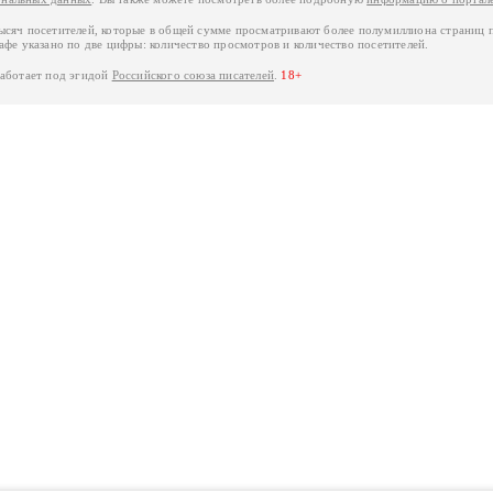
тысяч посетителей, которые в общей сумме просматривают более полумиллиона страниц 
афе указано по две цифры: количество просмотров и количество посетителей.
работает под эгидой
Российского союза писателей
.
18+