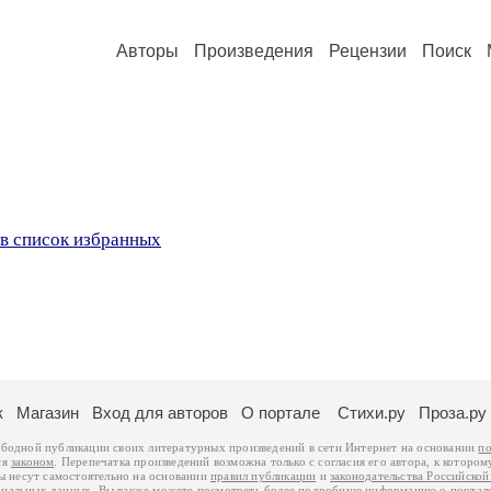
Авторы
Произведения
Рецензии
Поиск
в список избранных
к
Магазин
Вход для авторов
О портале
Стихи.ру
Проза.ру
ободной публикации своих литературных произведений в сети Интернет на основании
по
ся
законом
. Перепечатка произведений возможна только с согласия его автора, к котором
ры несут самостоятельно на основании
правил публикации
и
законодательства Российско
ональных данных
. Вы также можете посмотреть более подробную
информацию о портал