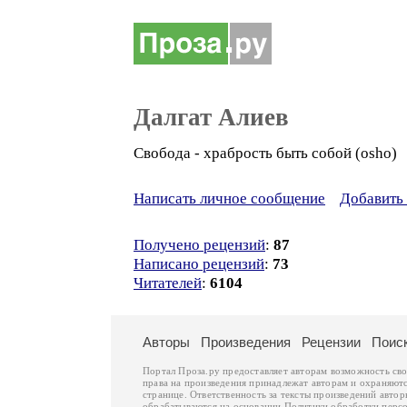
Далгат Алиев
Свобода - храбрость быть собой (osho)
Написать личное сообщение
Добавить 
Получено рецензий
:
87
Написано рецензий
:
73
Читателей
:
6104
Авторы
Произведения
Рецензии
Поис
Портал Проза.ру предоставляет авторам возможность св
права на произведения принадлежат авторам и охраняют
странице. Ответственность за тексты произведений авто
обрабатываются на основании
Политики обработки перс