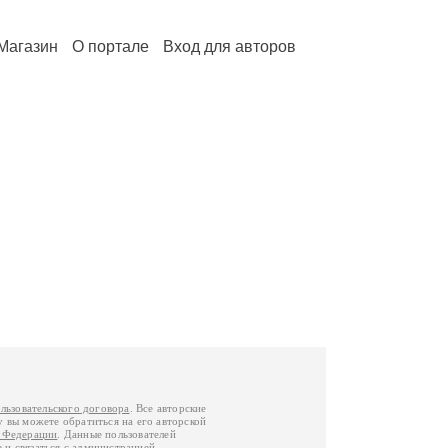
Магазин
О портале
Вход для авторов
льзовательского договора
. Все авторские
у вы можете обратиться на его авторской
й Федерации
. Данные пользователей
е
и
связаться с администрацией
.