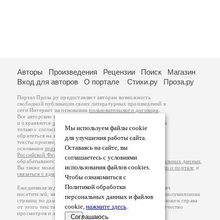
Авторы
Произведения
Рецензии
Поиск
Магазин
Вход для авторов
О портале
Стихи.ру
Проза.ру
Портал Проза.ру предоставляет авторам возможность
свободной публикации своих литературных произведений в
сети Интернет на основании
пользовательского договора
.
Все авторские права на произведения принадлежат авторам
и охраняются
законом
. Перепечатка произведений возможна
Мы используем файлы cookie
только с согласия его автора, к которому вы можете
обратиться на его авторской странице. Ответственность за
для улучшения работы сайта.
тексты произведений авторы несут самостоятельно на
Оставаясь на сайте, вы
основании
правил публикации
и
законодательства
Российской Федерации
. Данные пользователей
соглашаетесь с условиями
обрабатываются на основании
Политики обработки персональных данных
.
использования файлов cookies.
Вы также можете посмотреть более подробную
информацию о портале
и
связаться с администрацией
.
Чтобы ознакомиться с
Политикой обработки
Ежедневная аудитория портала Проза.ру – порядка 100 тысяч
посетителей, которые в общей сумме просматривают более полумиллиона
персональных данных и файлов
страниц по данным счетчика посещаемости, который расположен справа
cookie,
нажмите здесь
.
от этого текста. В каждой графе указано по две цифры: количество
просмотров и количество посетителей.
Соглашаюсь