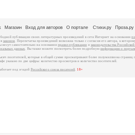
к
Магазин
Вход для авторов
О портале
Стихи.ру
Проза.ру
ободной публикации своих литературных произведений в сети Интернет на основании
по
ся
законом
. Перепечатка произведений возможна только с согласия его автора, к котором
ры несут самостоятельно на основании
правил публикации
и
законодательства Российско
ональных данных
. Вы также можете посмотреть более подробную
информацию о портал
тысяч посетителей, которые в общей сумме просматривают более полумиллиона страниц 
афе указано по две цифры: количество просмотров и количество посетителей.
работает под эгидой
Российского союза писателей
.
18+