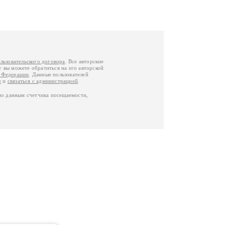
льзовательского договора
. Все авторские
у вы можете обратиться на его авторской
й Федерации
. Данные пользователей
е
и
связаться с администрацией
.
по данным счетчика посещаемости,