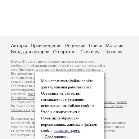
Авторы
Произведения
Рецензии
Поиск
Магазин
Вход для авторов
О портале
Стихи.ру
Проза.ру
Портал Проза.ру предоставляет авторам возможность
свободной публикации своих литературных произведений в
сети Интернет на основании
пользовательского договора
.
Все авторские права на произведения принадлежат авторам
и охраняются
законом
. Перепечатка произведений возможна
Мы используем файлы cookie
только с согласия его автора, к которому вы можете
обратиться на его авторской странице. Ответственность за
для улучшения работы сайта.
тексты произведений авторы несут самостоятельно на
Оставаясь на сайте, вы
основании
правил публикации
и
законодательства
Российской Федерации
. Данные пользователей
соглашаетесь с условиями
обрабатываются на основании
Политики обработки персональных данных
.
использования файлов cookies.
Вы также можете посмотреть более подробную
информацию о портале
и
связаться с администрацией
.
Чтобы ознакомиться с
Политикой обработки
Ежедневная аудитория портала Проза.ру – порядка 100 тысяч
посетителей, которые в общей сумме просматривают более полумиллиона
персональных данных и файлов
страниц по данным счетчика посещаемости, который расположен справа
cookie,
нажмите здесь
.
от этого текста. В каждой графе указано по две цифры: количество
просмотров и количество посетителей.
Соглашаюсь