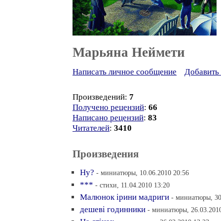
Марьяна Неймети
Написать личное сообщение
Добавить 
Произведений:
7
Получено рецензий
:
66
Написано рецензий
:
83
Читателей
:
3410
Произведения
Ну?
- миниатюры, 10.06.2010 20:56
***
- стихи, 11.04.2010 13:20
Малюнок iрини мадриги
- миниатюры, 30
дешевi годинники
- миниатюры, 26.03.201