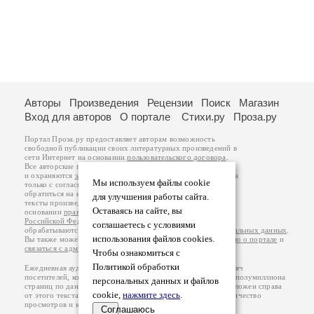
Авторы
Произведения
Рецензии
Поиск
Магазин
Вход для авторов
О портале
Стихи.ру
Проза.ру
Портал Проза.ру предоставляет авторам возможность
свободной публикации своих литературных произведений в
сети Интернет на основании
пользовательского договора
.
Все авторские права на произведения принадлежат авторам
и охраняются
законом
. Перепечатка произведений возможна
Мы используем файлы cookie
только с согласия его автора, к которому вы можете
обратиться на его авторской странице. Ответственность за
для улучшения работы сайта.
тексты произведений авторы несут самостоятельно на
Оставаясь на сайте, вы
основании
правил публикации
и
законодательства
Российской Федерации
. Данные пользователей
соглашаетесь с условиями
обрабатываются на основании
Политики обработки персональных данных
.
использования файлов cookies.
Вы также можете посмотреть более подробную
информацию о портале
и
связаться с администрацией
.
Чтобы ознакомиться с
Политикой обработки
Ежедневная аудитория портала Проза.ру – порядка 100 тысяч
посетителей, которые в общей сумме просматривают более полумиллиона
персональных данных и файлов
страниц по данным счетчика посещаемости, который расположен справа
cookie,
нажмите здесь
.
от этого текста. В каждой графе указано по две цифры: количество
просмотров и количество посетителей.
Соглашаюсь