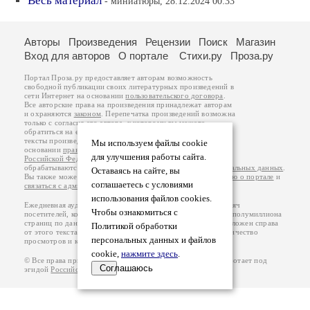
Весь материал
- миниатюры, 28.12.2024 00:33
Авторы
Произведения
Рецензии
Поиск
Магазин
Вход для авторов
О портале
Стихи.ру
Проза.ру
Портал Проза.ру предоставляет авторам возможность
свободной публикации своих литературных произведений в
сети Интернет на основании
пользовательского договора
.
Все авторские права на произведения принадлежат авторам
и охраняются
законом
. Перепечатка произведений возможна
только с согласия его автора, к которому вы можете
обратиться на его авторской странице. Ответственность за
тексты произведений авторы несут самостоятельно на
Мы используем файлы cookie
основании
правил публикации
и
законодательства
для улучшения работы сайта.
Российской Федерации
. Данные пользователей
обрабатываются на основании
Политики обработки персональных данных
.
Оставаясь на сайте, вы
Вы также можете посмотреть более подробную
информацию о портале
и
соглашаетесь с условиями
связаться с администрацией
.
использования файлов cookies.
Ежедневная аудитория портала Проза.ру – порядка 100 тысяч
Чтобы ознакомиться с
посетителей, которые в общей сумме просматривают более полумиллиона
страниц по данным счетчика посещаемости, который расположен справа
Политикой обработки
от этого текста. В каждой графе указано по две цифры: количество
персональных данных и файлов
просмотров и количество посетителей.
cookie,
нажмите здесь
.
© Все права принадлежат авторам, 2000-2026. Портал работает под
Соглашаюсь
эгидой
Российского союза писателей
.
18+