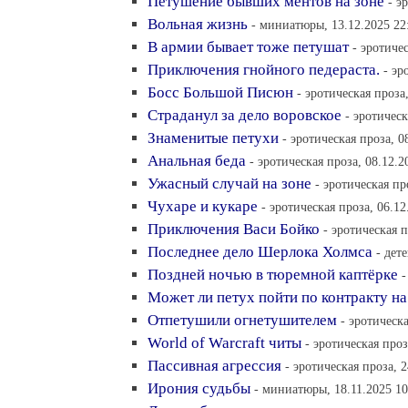
Петушение бывших ментов на зоне
- э
Вольная жизнь
- миниатюры, 13.12.2025 22
В армии бывает тоже петушат
- эротиче
Приключения гнойного педераста.
- эр
Босс Большой Писюн
- эротическая проза
Страданул за дело воровское
- эротическ
Знаменитые петухи
- эротическая проза, 0
Анальная беда
- эротическая проза, 08.12.2
Ужасный случай на зоне
- эротическая пр
Чухаре и кукаре
- эротическая проза, 06.12
Приключения Васи Бойко
- эротическая п
Последнее дело Шерлока Холмса
- дет
Поздней ночью в тюремной каптёрке
-
Может ли петух пойти по контракту н
Отпетушили огнетушителем
- эротическа
World of Warcraft читы
- эротическая проз
Пассивная агрессия
- эротическая проза, 2
Ирония судьбы
- миниатюры, 18.11.2025 10