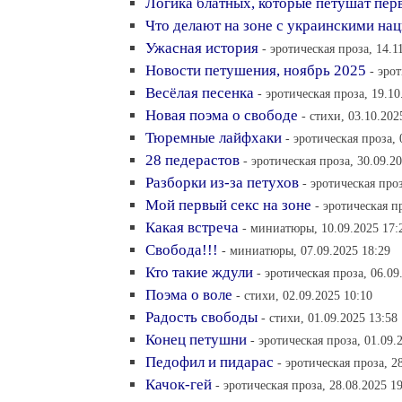
Логика блатных, которые петушат пер
Что делают на зоне с украинскими на
Ужасная история
- эротическая проза, 14.1
Новости петушения, ноябрь 2025
- эро
Весёлая песенка
- эротическая проза, 19.10
Новая поэма о свободе
- стихи, 03.10.202
Тюремные лайфхаки
- эротическая проза, 
28 педерастов
- эротическая проза, 30.09.2
Разборки из-за петухов
- эротическая проз
Мой первый секс на зоне
- эротическая п
Какая встреча
- миниатюры, 10.09.2025 17:
Свобода!!!
- миниатюры, 07.09.2025 18:29
Кто такие ждули
- эротическая проза, 06.09
Поэма о воле
- стихи, 02.09.2025 10:10
Радость свободы
- стихи, 01.09.2025 13:58
Конец петушни
- эротическая проза, 01.09.
Педофил и пидарас
- эротическая проза, 2
Качок-гей
- эротическая проза, 28.08.2025 1