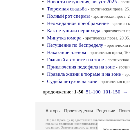
Новости петушения, август 2025
- эрот
Тюремная свадьба
- эротическая проза, 25
Полный рот спермы
- эротическая проза, 2
Неожиданное преображение
- эротическ
Как петушили первохода
- эротическая п
Минутка юмора
- эротическая проза, 20.05
Петушение по беспределу
- эротическая 
Наказание членом
- эротическая проза, 16.
Главный авторитет на зоне
- эротическая 
Приключения педофила на зоне
- эроти
Правила жизни в тюрьме и на зоне
- эр
Судьба петухов на зоне
- эротическая про
продолжение:
1-50
51-100
101-150
→
Авторы
Произведения
Рецензии
Поис
Портал Проза.ру предоставляет авторам возможность св
права на произведения принадлежат авторам и охраняют
странице. Ответственность за тексты произведений авто