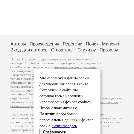
Авторы
Произведения
Рецензии
Поиск
Магазин
Вход для авторов
О портале
Стихи.ру
Проза.ру
Портал Проза.ру предоставляет авторам возможность
свободной публикации своих литературных произведений в
сети Интернет на основании
пользовательского договора
.
Все авторские права на произведения принадлежат авторам
и охраняются
законом
. Перепечатка произведений возможна
Мы используем файлы cookie
только с согласия его автора, к которому вы можете
обратиться на его авторской странице. Ответственность за
для улучшения работы сайта.
тексты произведений авторы несут самостоятельно на
Оставаясь на сайте, вы
основании
правил публикации
и
законодательства
Российской Федерации
. Данные пользователей
соглашаетесь с условиями
обрабатываются на основании
Политики обработки персональных данных
.
использования файлов cookies.
Вы также можете посмотреть более подробную
информацию о портале
и
связаться с администрацией
.
Чтобы ознакомиться с
Политикой обработки
Ежедневная аудитория портала Проза.ру – порядка 100 тысяч
посетителей, которые в общей сумме просматривают более полумиллиона
персональных данных и файлов
страниц по данным счетчика посещаемости, который расположен справа
cookie,
нажмите здесь
.
от этого текста. В каждой графе указано по две цифры: количество
просмотров и количество посетителей.
Соглашаюсь