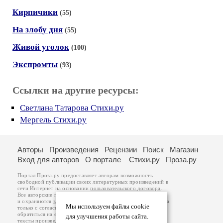
Кирпичики
(55)
На злобу дня
(55)
Живой уголок
(100)
Экспромты
(93)
Ссылки на другие ресурсы:
Светлана Татарова Стихи.ру
Мергель Стихи.ру
Авторы
Произведения
Рецензии
Поиск
Магазин
Вход для авторов
О портале
Стихи.ру
Проза.ру
Портал Проза.ру предоставляет авторам возможность
свободной публикации своих литературных произведений в
сети Интернет на основании
пользовательского договора
.
Все авторские права на произведения принадлежат авторам
и охраняются
законом
. Перепечатка произведений возможна
Мы используем файлы cookie
только с согласия его автора, к которому вы можете
обратиться на его авторской странице. Ответственность за
для улучшения работы сайта.
тексты произведений авторы несут самостоятельно на