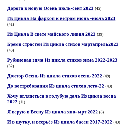
Дорога в новую Осень июль-сент 2023
(45)
Из Цикла На фаркоп к ветрам июнь -июль 2023
(41)
Из Цикла В свете майского ливня 2023
(39)
Бремя страстей Из цикла стихов мартапрель2023
(43)
Рубиновая зима Из цикла стихов зима 2022-2023
(32)
Доктор Осень Из цикла стихов осень 2022
(49)
До востребования Из цикла стихов лето-22
(43)
Хочу вглядеться в голубую даль Из цикла весна
2022
(11)
Я верую в Весну Из цикла янв- мрт 2022
(8)
И в шутку, и всерьёз Из цикла басен 2017-2022
(43)