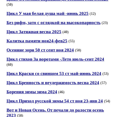
(50)
Цикл У мая белая душа май -июнь 2025
(12)
Без рифм, зато с оглядкой на высокопарность
(23)
Цикл Затяжная весна 2025
(40)
Калитка памяти ноя24-фев25
(55)
Осенние зори 50 ст сент ноя 2024
(50)
Цикл стихов За воротами -Лето июль-сент 2024
(60)
Цикл Краски со свинцом 53 ст май-июнь 2024
(53)
Цикл Бренность и неудержимость весна 2024
(57)
Борения зимы зима 2024
(46)
Цикл Приход русской зимы 54 ст ноя 23-янв 24
(54)
Вот и Новая Осень. От печали до радости осень
2023
(50)