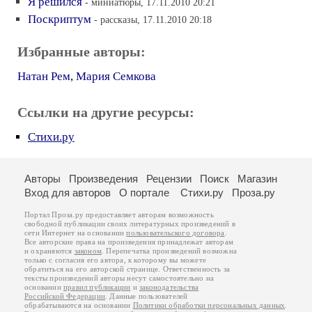
Я решился
- миниатюры, 17.11.2010 20:21
Поскриптум
- рассказы, 17.11.2010 20:18
Избранные авторы:
Натан Рем
,
Мария Семкова
Ссылки на другие ресурсы:
Стихи.ру
Авторы
Произведения
Рецензии
Поиск
Магазин
Вход для авторов
О портале
Стихи.ру
Проза.ру
Портал Проза.ру предоставляет авторам возможность
свободной публикации своих литературных произведений в
сети Интернет на основании
пользовательского договора
.
Все авторские права на произведения принадлежат авторам
и охраняются
законом
. Перепечатка произведений возможна
только с согласия его автора, к которому вы можете
обратиться на его авторской странице. Ответственность за
тексты произведений авторы несут самостоятельно на
основании
правил публикации
и
законодательства
Российской Федерации
. Данные пользователей
обрабатываются на основании
Политики обработки персональных данных
.